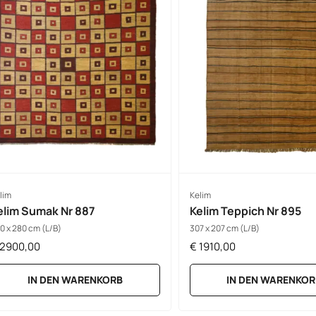
lim
Kelim
elim Sumak Nr 887
Kelim Teppich Nr 895
0 x 280 cm (L/B)
307 x 207 cm (L/B)
2900,00
€
1910,00
IN DEN WARENKORB
IN DEN WARENKOR