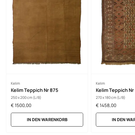
Kelim
Kelim
Kelim Teppich Nr 875
Kelim Teppich Nr
250 x 200 cm (L/B)
270 x 180 cm (L/B)
€
1500,00
€
1458,00
IN DEN WARENKORB
IN DEN WA