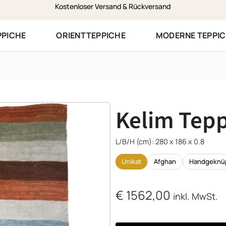
Zustellung am selben Werktag in Vorarlberg
PPICHE
ORIENTTEPPICHE
MODERNE TEPPI
Kelim Tepp
L/B/H (cm): 280 x 186 x 0.8
Unikat
Afghan
Handgeknü
€
1562,00
inkl. MwSt.