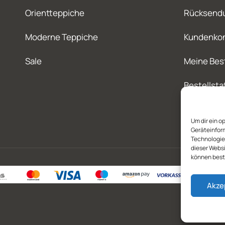
Orientteppiche
Rücksend
Moderne Teppiche
Kundenko
Sale
Meine Bes
Bestellsta
Um dir ein o
Geräteinfor
Technologien
dieser Websi
können best
Akze