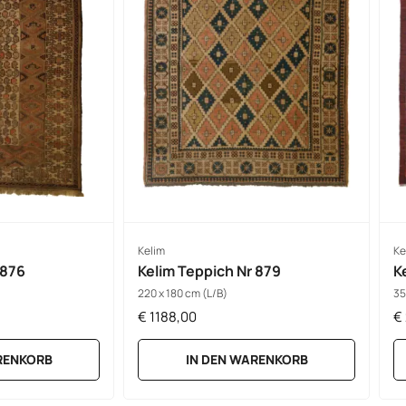
Kelim
Ke
 876
Kelim Teppich Nr 879
K
220 x 180 cm (L/B)
35
€
1188,00
€
RENKORB
IN DEN WARENKORB