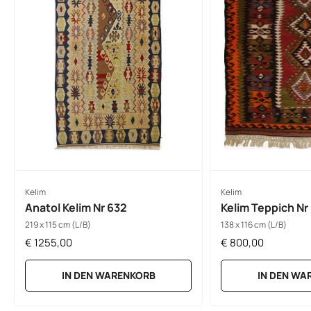
Kelim
Kelim
Anatol Kelim Nr 632
Kelim Teppich Nr
219 x 115 cm (L/B)
138 x 116 cm (L/B)
€
1255,00
€
800,00
IN DEN WARENKORB
IN DEN WA