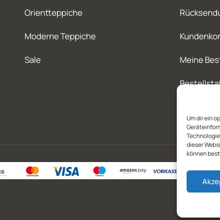
Orientteppiche
Rücksend
Moderne Teppiche
Kundenko
Sale
Meine Bes
Bestellsta
Um dir ein o
Geräteinfor
Technologien
dieser Websi
können best
Akze