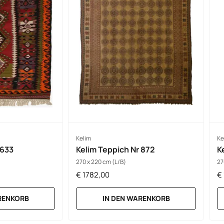
Kelim
Ke
 633
Kelim Teppich Nr 872
K
270 x 220 cm (L/B)
27
€
1782,00
€
RENKORB
IN DEN WARENKORB