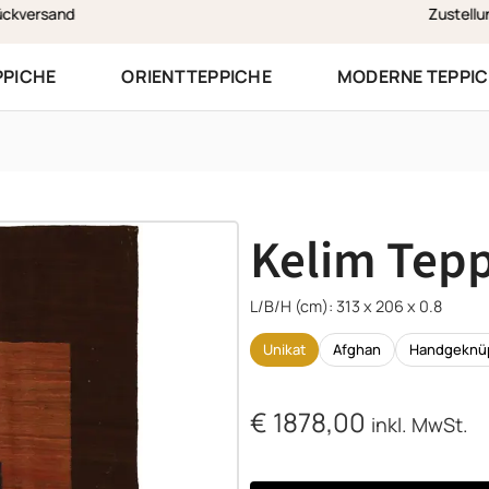
Zustellung am selben Werktag in Vorarlberg
PPICHE
ORIENTTEPPICHE
MODERNE TEPPI
Kelim Tepp
L/B/H (cm): 313 x 206 x 0.8
Unikat
Afghan
Handgeknü
€
1878,00
inkl. MwSt.