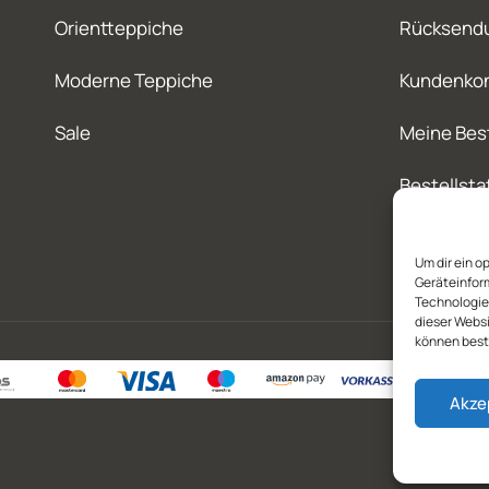
Orientteppiche
Rücksend
Moderne Teppiche
Kundenko
Sale
Meine Bes
Bestellsta
Um dir ein o
Geräteinfor
Technologien
dieser Websi
können best
Akze