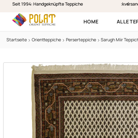
stenloser Versand & Rückversand
Seit 1994: Handgeknüpfte Teppiche
HOME
ALLE TE
Startseite
Orientteppiche
Perserteppiche
Sarugh Miir Teppic