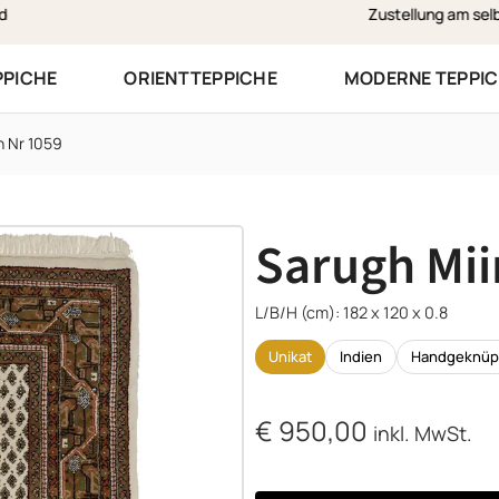
Zustellung am selben Werktag in Vorarlberg
PPICHE
ORIENTTEPPICHE
MODERNE TEPPI
h Nr 1059
Sarugh Mii
L/B/H (cm): 182 x 120 x 0.8
Unikat
Indien
Handgeknüp
€
950,00
inkl. MwSt.