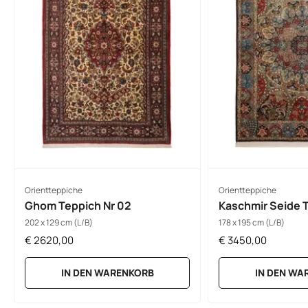
Orientteppiche
Orientteppiche
Ghom Teppich Nr 02
Kaschmir Seide T
202 x 129 cm (L/B)
178 x 195 cm (L/B)
€
2620,00
€
3450,00
IN DEN WARENKORB
IN DEN WA