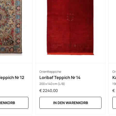
Orientteppiche
Or
eppich Nr 12
Loribaf Teppich Nr 14
K
200 x 140 cm (L/B)
19
€
2240,00
€
RENKORB
IN DEN WARENKORB