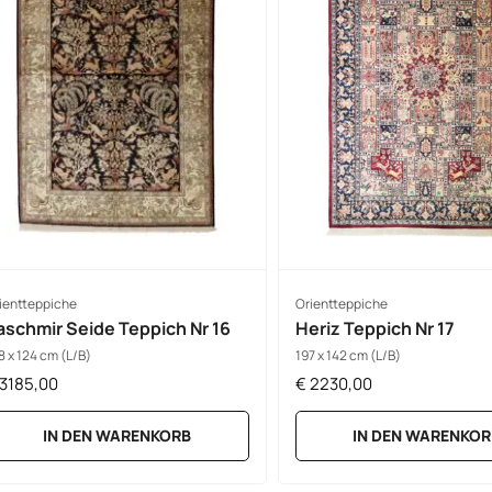
ientteppiche
Orientteppiche
aschmir Seide Teppich Nr 16
Heriz Teppich Nr 17
8 x 124 cm (L/B)
197 x 142 cm (L/B)
3185,00
€
2230,00
IN DEN WARENKORB
IN DEN WARENKOR