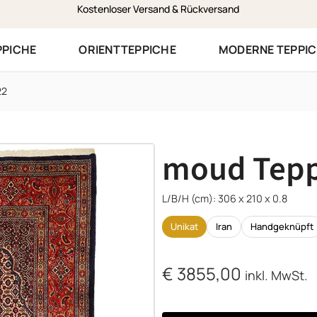
Zustellung am selben Werktag in Vorarlberg
PPICHE
ORIENTTEPPICHE
MODERNE TEPPI
22
moud Tepp
L/B/H (cm): 306 x 210 x 0.8
Unikat
Iran
Handgeknüpft
€
3855,00
inkl. MwSt.