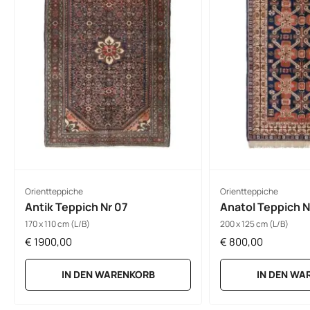
Orientteppiche
Orientteppiche
Antik Teppich Nr 07
Anatol Teppich N
170 x 110 cm (L/B)
200 x 125 cm (L/B)
€
1900,00
€
800,00
IN DEN WARENKORB
IN DEN WA