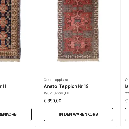
Orientteppiche
Or
r 11
Anatol Teppich Nr 19
I
190 x 102 cm (L/B)
22
€
390,00
€
RENKORB
IN DEN WARENKORB