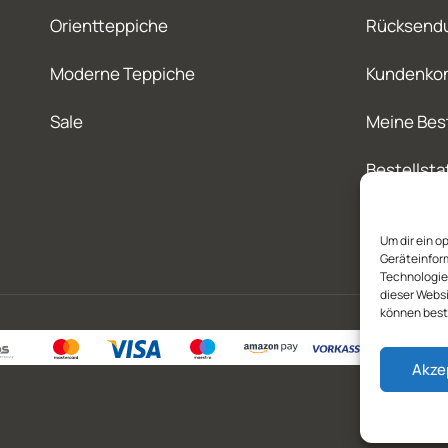
Orientteppiche
Rücksend
Moderne Teppiche
Kundenko
Sale
Meine Bes
Bestellsta
Um dir ein o
Geräteinfor
Technologien
dieser Websi
können best
Akze