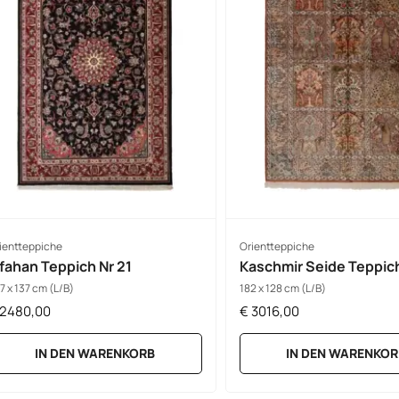
ientteppiche
Orientteppiche
sfahan Teppich Nr 21
Kaschmir Seide Teppich
7 x 137 cm (L/B)
182 x 128 cm (L/B)
2480,00
€
3016,00
IN DEN WARENKORB
IN DEN WARENKOR