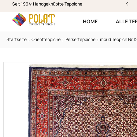
stenloser Versand & Rückversand
Seit 1994: Handgeknüpfte Teppiche
HOME
ALLE TE
Startseite
Orientteppiche
Perserteppiche
moud Teppich Nr 1