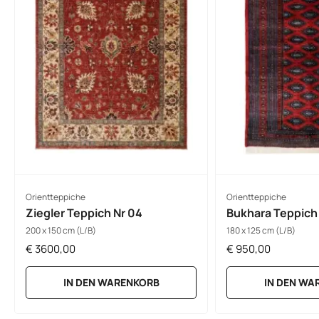
Orientteppiche
Orientteppiche
Ziegler Teppich Nr 04
Bukhara Teppich
200 x 150 cm (L/B)
180 x 125 cm (L/B)
€
3600,00
€
950,00
IN DEN WARENKORB
IN DEN WA