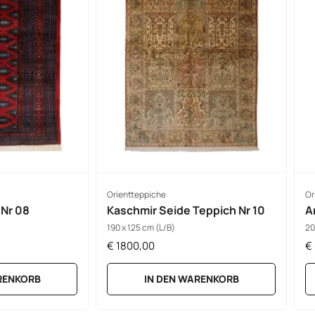
Orientteppiche
Or
 Nr 08
Kaschmir Seide Teppich Nr 10
A
190 x 125 cm (L/B)
20
€
1800,00
€
RENKORB
IN DEN WARENKORB