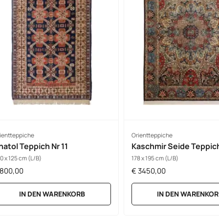
ientteppiche
Orientteppiche
natol Teppich Nr 11
Kaschmir Seide Teppich
0 x 125 cm (L/B)
178 x 195 cm (L/B)
800,00
€
3450,00
IN DEN WARENKORB
IN DEN WARENKOR