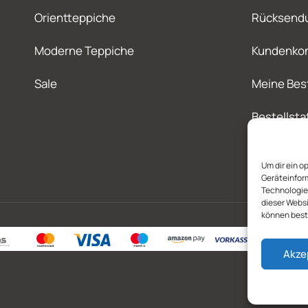
Orientteppiche
Rücksend
Moderne Teppiche
Kundenko
Sale
Meine Bes
Bestellsta
Um dir ein o
Geräteinfor
Technologien
dieser Websi
können best
Akze