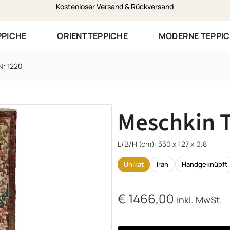
Zustellung am selben Werktag in Vorarlberg
PPICHE
ORIENTTEPPICHE
MODERNE TEPPI
Nr 1220
Meschkin T
L/B/H (cm): 330 x 127 x 0.8
Unikat
Iran
Handgeknüpft
€
1466,00
inkl. MwSt.