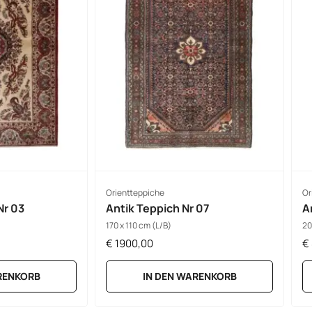
Orientteppiche
Or
Nr 03
Antik Teppich Nr 07
A
170 x 110 cm (L/B)
20
€
1900,00
€
RENKORB
IN DEN WARENKORB