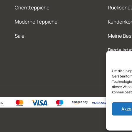
Orientteppiche
Rücksend
Moderne Teppiche
Kundenko
Sale
Meine Bes
Bestellsta
Um dir ein o
Geräteinfor
Technologien
dieser Websi
können best
Akze