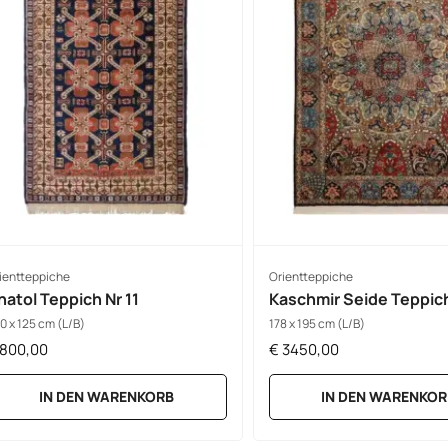
ientteppiche
Orientteppiche
natol Teppich Nr 11
Kaschmir Seide Teppich
0 x 125 cm (L/B)
178 x 195 cm (L/B)
800,00
€
3450,00
IN DEN WARENKORB
IN DEN WARENKOR