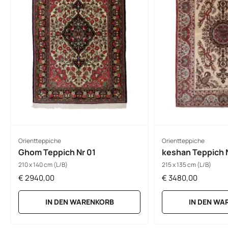
Orientteppiche
Orientteppiche
Ghom Teppich Nr 01
keshan Teppich 
210 x 140 cm (L/B)
215 x 135 cm (L/B)
€
2940,00
€
3480,00
IN DEN WARENKORB
IN DEN WA