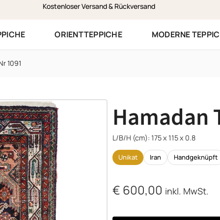
Zustellung am selben Werktag in Vorarlberg
PPICHE
ORIENTTEPPICHE
MODERNE TEPPI
Nr 1091
Hamadan T
L/B/H (cm): 175 x 115 x 0.8
Unikat
Iran
Handgeknüpft
€
600,00
inkl. MwSt.