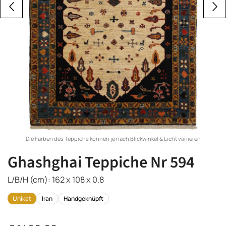
Die Farben des Teppichs können je nach Blickwinkel & Licht variieren
Ghashghai Teppiche Nr 594
L/B/H (cm): 162 x 108 x 0.8
Unikat
Iran
Handgeknüpft