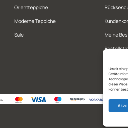
Orientteppiche
Rücksend
Moderne Teppiche
Kundenko
Sale
Meine Bes
Bestellsta
Um dir ein o
Geräteinfor
Technologien
dieser Websi
können best
Akze