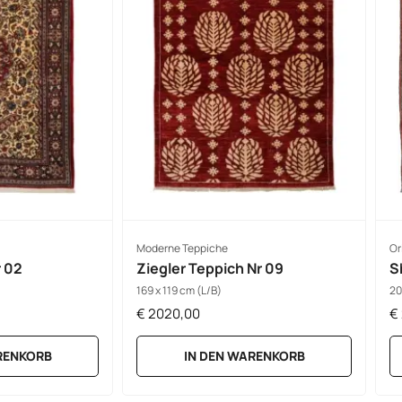
Moderne Teppiche
Or
 02
Ziegler Teppich Nr 09
S
169 x 119 cm (L/B)
20
€
2020,00
€
RENKORB
IN DEN WARENKORB