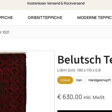
Zustellung am selben Werktag in Vorarlberg
PPICHE
ORIENTTEPPICHE
MODERNE TEPPI
r 1021
Belutsch T
L/B/H (cm): 190 x 110 x 0.8
Unikat
Iran
Handgeknüpft
€
630,00
inkl. MwSt.