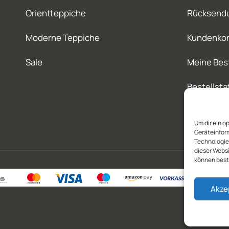
Orientteppiche
Rücksend
Moderne Teppiche
Kundenko
Sale
Meine Bes
Bestellsta
Um dir ein o
Geräteinfor
Technologien
dieser Websi
können best
Akze