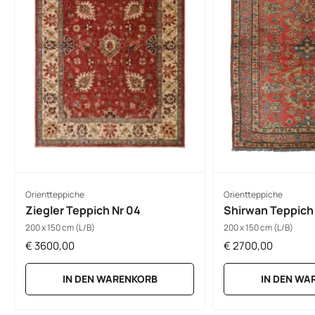
Orientteppiche
Orientteppiche
Ziegler Teppich Nr 04
Shirwan Teppich 
200 x 150 cm (L/B)
200 x 150 cm (L/B)
€
3600,00
€
2700,00
IN DEN WARENKORB
IN DEN WA