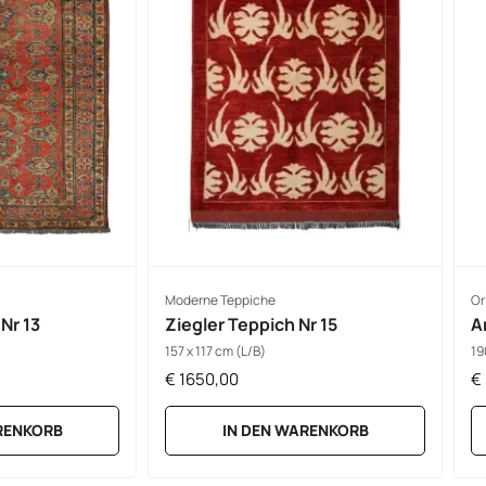
Moderne Teppiche
Or
Nr 13
Ziegler Teppich Nr 15
A
157 x 117 cm (L/B)
19
€
1650,00
€
RENKORB
IN DEN WARENKORB