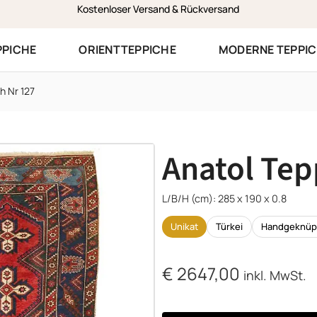
Zustellung am selben Werktag in Vorarlberg
PPICHE
ORIENTTEPPICHE
MODERNE TEPPI
h Nr 127
Anatol Tep
L/B/H (cm): 285 x 190 x 0.8
Unikat
Türkei
Handgeknüp
€
2647,00
inkl. MwSt.