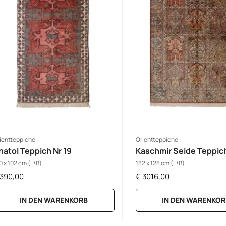
ientteppiche
Orientteppiche
natol Teppich Nr 19
Kaschmir Seide Teppich
0 x 102 cm (L/B)
182 x 128 cm (L/B)
390,00
€
3016,00
IN DEN WARENKORB
IN DEN WARENKOR