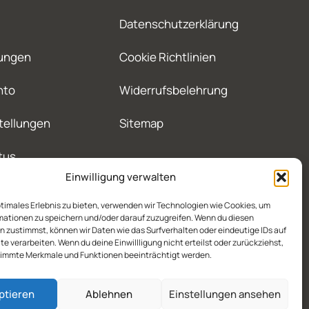
Datenschutzerklärung
ungen
Cookie Richtlinien
nto
Widerrufsbelehrung
tellungen
Sitemap
tus
Einwilligung verwalten
ptimales Erlebnis zu bieten, verwenden wir Technologien wie Cookies, um
mationen zu speichern und/oder darauf zuzugreifen. Wenn du diesen
 zustimmst, können wir Daten wie das Surfverhalten oder eindeutige IDs auf
te verarbeiten. Wenn du deine Einwillligung nicht erteilst oder zurückziehst,
immte Merkmale und Funktionen beeinträchtigt werden.
ptieren
Ablehnen
Einstellungen ansehen