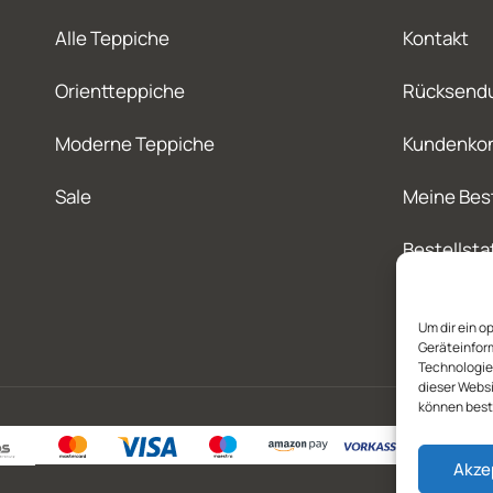
Alle Teppiche
Kontakt
Orientteppiche
Rücksend
Moderne Teppiche
Kundenko
Sale
Meine Bes
Bestellsta
Um dir ein o
Geräteinfor
Technologien
dieser Websi
können best
Akze