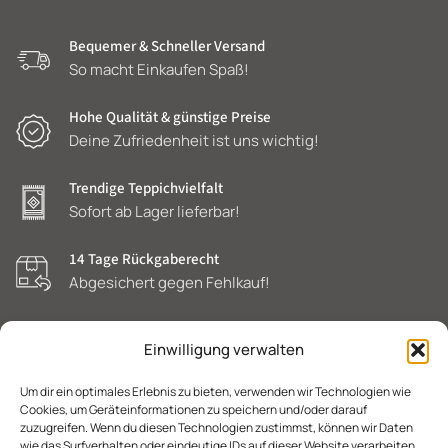
Bequemer & Schneller Versand
So macht Einkaufen Spaß!
Hohe Qualität & günstige Preise
Deine Zufriedenheit ist uns wichtig!
Trendige Teppichvielfalt
Sofort ab Lager lieferbar!
14 Tage Rückgaberecht
Abgesichert gegen Fehlkauf!
Einwilligung verwalten
Um dir ein optimales Erlebnis zu bieten, verwenden wir Technologien wie
POLAT
SCHNELLZUGRIFFE
KUNDENSERVICE
RECHTLICHES
Cookies, um Geräteinformationen zu speichern und/oder darauf
TEPPICHE
&
SONSTIGES
zuzugreifen. Wenn du diesen Technologien zustimmst, können wir Daten
wie das Surfverhalten oder eindeutige IDs auf dieser Website verarbeiten.